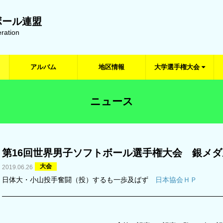
ボール連盟
ration
アルバム
地区情報
大学選手権大会
ニュース
第16回世界男子ソフトボール選手権大会 銀メダル
大会
2019.06.26
日体大・小山投手奮闘（投）するも一歩及ばず
日本協会ＨＰ