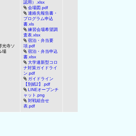
認用）.xlsx
会場図.pdf
連絡先報告書・
プログラム申込
書.xls
練習会場希望調
査表.xlsx
宿泊・弁当要
専光寺ソ
項.pdf
ル場
宿泊・弁当申込
書.xlsx
大学連新型コロ
ナ対策ガイドライ
ン.pdf
ガイドライン
【別紙2】.pdf
LINEオープンチ
ャット.png
対戦組合せ
表.pdf