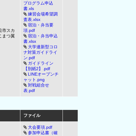
プログラム申込
書.xls
練習会場希望調
査表.xlsx
宿泊・弁当要
松市スカ
項.pdf
こまつ翼
宿泊・弁当申込
書.xlsx
大学連新型コロ
ナ対策ガイドライ
ン.pdf
ガイドライン
【別紙2】.pdf
LINEオープンチ
ャット.png
対戦組合せ
表.pdf
ファイル
大会要項.pdf
参加申込書（確