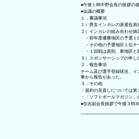
●午後１時中野会長の挨拶の
●会議の概要
１．審議事項
１）男女インカレの派遣役員
２）インカレの組み合わせ抽
・前年度優勝地区の予選１位
・その他の予選地区１位チー
・１回戦は原則、東地区と西
３）スポンサーシップの申し
２．報告事項
チーム及び選手登録状況、イ
事から報告があった。
３．その他
・規約の見直しについては第
・「ソフトボールマガジン」
●住吉副会長挨拶で午後３時3