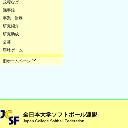
規程など
議事録
事業・財務
研究紹介
研究助成
公募
塁球ゲーム
旧ホームページ
全日本大学ソフトボール連盟
Japan College Softball Federation