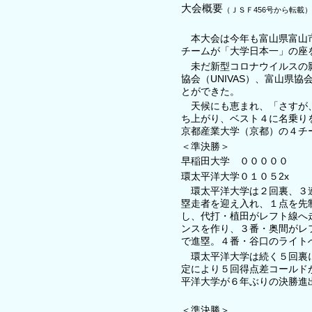
大会概要
（ＪＳＦ456号から転載）
本大会は今年も富山県富山市
チームが「大学日本一」の座
未だ新型コロナウイルスの影
協会（UNIVAS）、富山県
とができた。
天候にも恵まれ、「さすが、
ち上がり、ベスト４に名乗り
京都産業大学（京都）の４チ
＜準決勝＞
早稲田大学 ０００００ 
環太平洋大学０１０５2x 
環太平洋大学は２回裏、３連
塁走者を迎え入れ、１点を先
し、代打・植田がレフト線へ
ンスを作り、３番・奥間がレ
で進塁。４番・谷口のライト
環太平洋大学は続く５回裏に
定により５回得点差コールド
平洋大学が６年ぶりの決勝進
＜準決勝＞