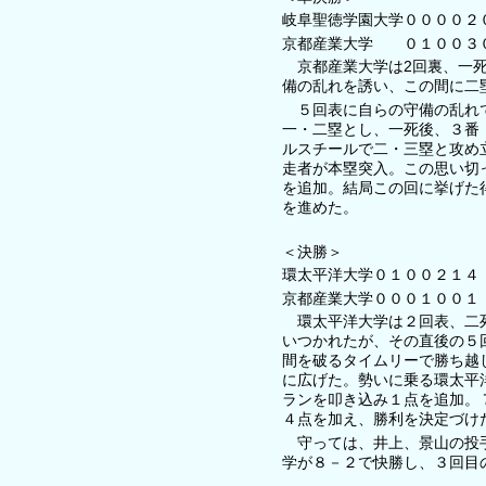
岐阜聖徳学園大学００００２
京都産業大学 ０１００
京都産業大学は2回裏、一死
備の乱れを誘い、この間に二
５回表に自らの守備の乱れで
一・二塁とし、一死後、３番
ルスチールで二・三塁と攻め
走者が本塁突入。この思い切
を追加。結局この回に挙げた
を進めた。
＜決勝＞
環太平洋大学０１００２１４
京都産業大学０００１
環太平洋大学は２回表、二死
いつかれたが、その直後の５
間を破るタイムリーで勝ち越
に広げた。勢いに乗る環太平
ランを叩き込み１点を追加。
４点を加え、勝利を決定づけ
守っては、井上、景山の投手
学が８－２で快勝し、３回目