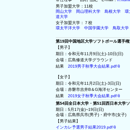
男子加盟大学：11校
岡山大学
岡山理科大学
島根大学
環
道大学
女子加盟大学：７校
環太平洋大学
中国学園大学
鳥取大学
第19回中国地区大学ソフトボール選手権
【男子】
期日：令和元年11月9日(土)‐10日(日)
会場：広島修道大学グラウンド
結果
2019男子秋季大会結果.pdf
【女子】
期日：令和元年11月2日(土)‐3日(日)
会場：赤磐市吉井B＆G海洋センター
結果
2019女子秋季大会結果.pdf
第54回全日本大学・第51回西日本大学
期日：5月17(金)~19日(日)
会場：広島県呉市(男子)・府中市(女子)
【男子結果】
インカレ予選男子結果2019.pdf