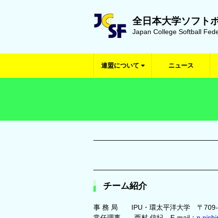
全日本大学ソフト
Japan College Softball Fede
連盟について
ニュース
チーム紹介
事 務 局 IPU・環太平洋大学 〒709
常任理事 西村 信紀 E-mail：
n.nish