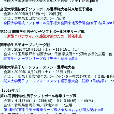
全国大学選抜選手権大会関東地区予選会【男子】結果.pdf
全国大学選抜女子ソフトボール選手権大会関東地区予選会
会期：2020年9月19日(土)・20日(日)
会場：群馬県太田市/宝泉スポーツ広場
全国大学選抜ソフトボール選手権大会関東地区予選会(女子)結果.pdf
第20回 関東学生男子/女子ソフトボール秋季リーグ戦
※新型コロナウィルス感染対策のため、開催中止
関東学生男子オープンリーグ戦
会期：2020年10月10日（土）～11月15日（日）
会場：埼玉県坂戸市/城西大学、千葉県成田市/北羽鳥多目的広場 他
関東学生オープンリーグ戦【男子】結果.pdf
関東大学男子リーンフォースメント選手権大会
会期：2020年10月24日（土）・25日（日）
会場：千葉県千葉市/総合スポーツセンター軟式野球場、千葉市/稲毛
関東大学男子リーンフォースメント選手権大会 記録３号(結果) .pd
【2019年度】
第14回 関東学生男子ソフトボール春季リーグ戦
会期：４月27日(土)・28日(日)、５月３日(祝)・４日(祝)
会場：群馬県藤岡市/烏川緑地スポーツ広場
第14回関東学生男子春季リーグ戦大会結果および個人記録.pdf