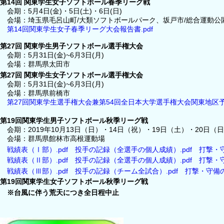
第14回 関東学生女子ソフトボール春季リーグ戦
会期：5月4日(金)・5日(土)・6日(日)
会場：埼玉県毛呂山町/大類ソフトボールパーク、坂戸市/総合運動公
第14回関東学生女子春季リーグ大会報告書.pdf
第27回 関東学生男子ソフトボール選手権大会
会期：5月31日(金)~6月3日(月)
会場：群馬県太田市
第27回 関東学生女子ソフトボール選手権大会
会期：5月31日(金)~6月3日(月)
会場：群馬県前橋市
第27回関東学生選手権大会兼第54回全日本大学選手権大会関東地区予選
第19回関東学生男子ソフトボール秋季リーグ戦
会期：2019年10月13日（日）・14日（祝）・19日（土）・20日（
会場：群馬県館林市高根運動場
戦績表（Ⅰ部）.pdf
投手の記録（全選手の個人成績）.pdf
打撃・
戦績表（Ⅱ部）.pdf
投手の記録（全選手の個人成績）.pdf
打撃・
戦績表（Ⅲ部）.pdf
投手の記録（チーム全試合）.pdf
打撃・守備の
第19回関東学生女子ソフトボール秋季リーグ戦
※台風に伴う荒天につき全日程中止