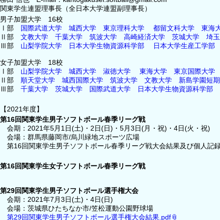
関東学生連盟理事長（全日本大学連盟副理事長）
男子加盟大学 16校
Ⅰ部
国際武道大学
城西大学
東京理科大学
都留文科大学
東海
Ⅱ部
文教大学
千葉大学
筑波大学
高崎経済大学
茨城大学
埼玉
Ⅲ部
山梨学院大学
日本大学生物資源科学部
日本大学生産工学部
女子加盟大学 18校
Ⅰ部
山梨学院大学
城西大学
淑徳大学
東海大学
東京国際大学
Ⅱ部
順天堂大学
城西国際大学
筑波大学
文教大学
新島学園短期
Ⅲ部
千葉大学
茨城大学
国際武道大学
日本大学生物資源科学部
【2021年度】
第16回関東学生男子ソフトボール春季リーグ戦
会期：2021年5月1日(土)・2日(日)・5月3日(月・祝)・4日(火・祝)
会場：群馬県藤岡市/烏川緑地スポーツ広場
第16回関東学生男子ソフトボール春季リーグ戦大会結果及び個人記
第16回関東学生女子ソフトボール春季リーグ戦
第29回関東学生男子ソフトボール選手権大会
会期：2021年7月3日(土)・4日(日)
会場：茨城県ひたちなか市/笠松運動公園野球場
第29回関東学生男子ソフトボール選手権大会結果.pdf