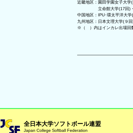
近畿地区：園田学園女子大学(4
立命館大学(17回)・太
中国地区：IPU･環太平洋大学(
九州地区：日本文理大学(９回
※（ ）内はインカレ出場回
全日本大学ソフトボール連盟
Japan College Softball Federation