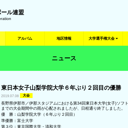
ボール連盟
ration
アルバム
地区情報
大学選手権大会
ニュース
東日本女子山梨学院大学６年ぶり２回目の優勝
大会
2019.07.08
長野県伊那市／伊那スタジアムにおける第34回東日本大学(女子)ソフ
までの大会期間中の雨が心配されましたが、日程通り終了しました。
優 勝：山梨学院大学（６年ぶり２回目）
準優勝：富士大学
第３位：東京国際大学・清和大学