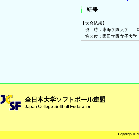
結果
【大会結果】
優 勝：東海学園大学 準
第３位：園田学園女子大学
全日本大学ソフトボール連盟
Japan College Softball Federation
Copyright © d